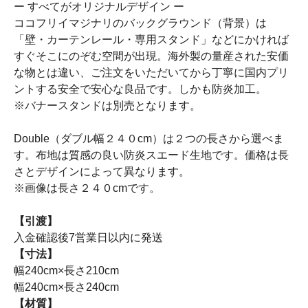
ー すべてがオリジナルデザイン ー
ココフリイマジナリのバックグラウンド（背景）は
「壁・カーテンレール・専用スタンド」などにかければ
すぐそこにのぞむ空間が出現。海外製の量産された安価
な物とは違い、ご注文をいただいてから丁寧に国内プリ
ントする安全で安心な良品です。しかも防炎加工。
※バナースタンドは別売となります。
Double（ダブル幅２４０cm）は２つの長さから選べま
す。布地は質感の良い防炎スエード生地です。価格は長
さとデザインによって異なります。
※画像は長さ２４０cmです。
【引渡】
入金確認後7営業日以内に発送
【寸法】
幅240cm×長さ210cm
幅240cm×長さ240cm
【材質】