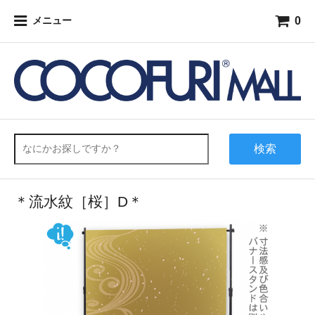
0
メニュー
検索
＊流水紋［桜］D＊