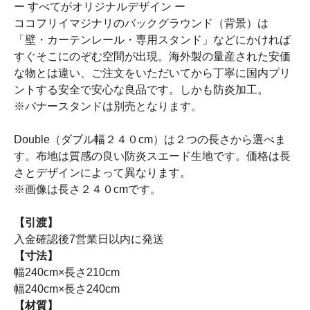
ー すべてがオリジナルデザイン ー
ココフリイマジナリのバックグラウンド（背景）は
「壁・カーテンレール・専用スタンド」などにかければ
すぐそこにのぞむ空間が出現。海外製の量産された安価
な物とは違い、ご注文をいただいてから丁寧に国内プリ
ントする安全で安心な良品です。しかも防炎加工。
※バナースタンドは別売となります。
Double（ダブル幅２４０cm）は２つの長さから選べま
す。布地は質感の良い防炎スエード生地です。価格は長
さとデザインによって異なります。
※画像は長さ２４０cmです。
【引渡】
入金確認後7営業日以内に発送
【寸法】
幅240cm×長さ210cm
幅240cm×長さ240cm
【材質】